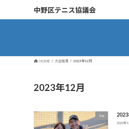
コ
ナ
中野区テニス協議会
ン
ビ
テ
ゲ
ン
ー
ツ
シ
へ
ョ
ス
ン
キ
に
ッ
移
HOME
大会結果
2023年12月
プ
動
2023年12月
20
大会
2023年